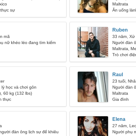
xico
43
Maltrata
 thực sự
Ăn uống lành
Ruben
ân mã
33 năm, Xử
ụ nữ khéo léo đang tìm kiếm
Người đàn 
n hệ nồng nàn
Maltrata, M
Trò chơi điệ
Raul
cer
23 tuổi, Nh
m lý học và chơi gôn
Người đàn ô
, 60 kg (132 lbs)
Maltrata
h thực
Gia đình
Elena
a
27 năm, Le
người đàn ông lịch sự để khiêu
Người phụ n