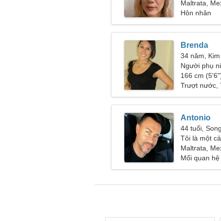
vũ
Maltrata, Me
Hôn nhân
Brenda
34 năm, Kim
Người phụ n
166 cm (5'6")
Trượt nước, 
Antonio
44 tuổi, Son
Tôi là một c
nữ có kỹ nă
Maltrata, Me
Mối quan hệ