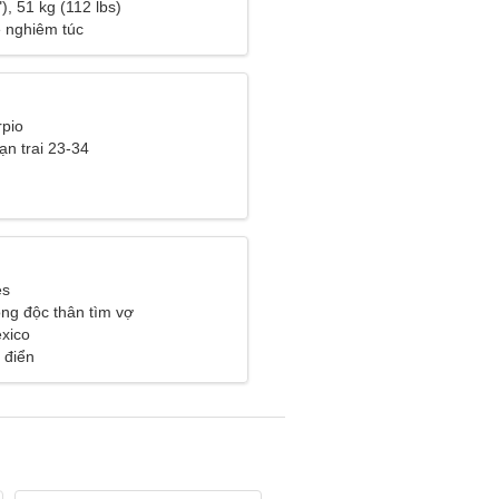
), 51 kg (112 lbs)
 nghiêm túc
rpio
ạn trai 23-34
es
ng độc thân tìm vợ
exico
 điển