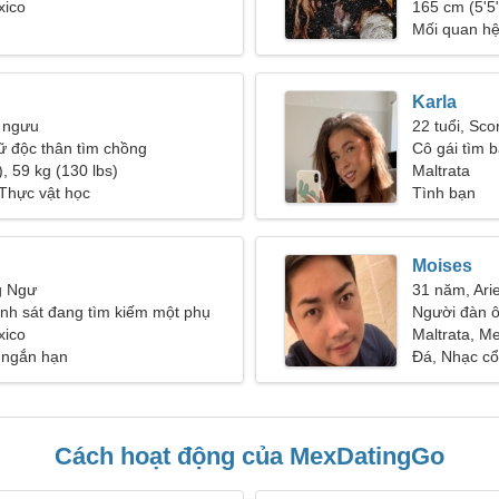
xico
31-36
165 cm (5'5"
Mối quan hệ
Karla
 ngưu
22 tuổi, Sco
ữ độc thân tìm chồng
Cô gái tìm b
, 59 kg (130 lbs)
Maltrata
Thực vật học
Tình bạn
Moises
g Ngư
31 năm, Ari
ảnh sát đang tìm kiếm một phụ
Người đàn ô
ng
xico
Maltrata, M
 ngắn hạn
Đá, Nhạc cổ
Cách hoạt động của MexDatingGo