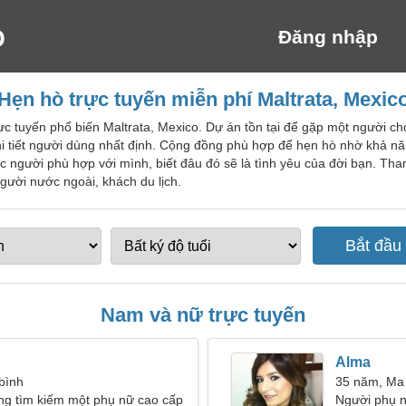
Đăng nhập
Hẹn hò trực tuyến miễn phí Maltrata, Mexic
c tuyến phổ biến Maltrata, Mexico. Dự án tồn tại để gặp một người ch
chi tiết người dùng nhất định. Cộng đồng phù hợp để hẹn hò nhờ khả n
c người phù hợp với mình, biết đâu đó sẽ là tình yêu của đời bạn. Th
gười nước ngoài, khách du lịch.
Nam và nữ trực tuyến
Alma
 bình
35 năm, Ma
ng tìm kiếm một phụ nữ cao cấp
Người phụ n