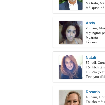
46-54
Maltrata, Me
Mối quan hệ
Arely
25 năm, Nh
Một người ph
một mối qua
Maltrata
Lễ cưới
Natali
59 tuổi, Can
Tôi thích tâ
168 cm (5'7")
Tình yêu đíc
Rosario
45 năm, Libr
Tôi cần một 