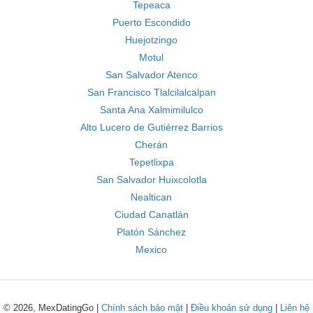
Tepeaca
Puerto Escondido
Huejotzingo
Motul
San Salvador Atenco
San Francisco Tlalcilalcalpan
Santa Ana Xalmimilulco
Alto Lucero de Gutiérrez Barrios
Cherán
Tepetlixpa
San Salvador Huixcolotla
Nealtican
Ciudad Canatlán
Platón Sánchez
Mexico
© 2026, MexDatingGo |
Chính sách bảo mật
|
Điều khoản sử dụng
|
Liên hệ