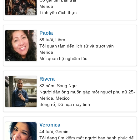
Cô gái tìm bạn trai
Merida
Tình yêu đích thực
Paola
59 tuổi, Libra
Tôi quan tâm đến lịch sử và trượt ván
Merida
Mối quan hệ nghiêm túc
Rivera
32 năm, Song Ngư
Người đàn ông muốn gặp một người phụ nữ 25-
31
Merida, Mexico
Bóng rổ, Đô họa may tinh
Veronica
44 tuổi, Gemini
Tôi đang tìm kiếm một người bạn hạnh phúc để