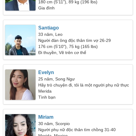
180 cm (5'11"), 89 kg (196 lbs)
Gia đình
Santiago
33 năm, Leo
Người đàn ông độc thân tìm vợ 26-29
176 cm (5'10"), 75 kg (165 lbs)
Đi thuyền, Vẽ trên cơ thể
Evelyn
25 năm, Song Ngư
Hãy trò chuyện đi, tôi là một người phụ nữ thực
sự
Merida
Tình bạn
Miriam
30 năm, Scorpio
Người phụ nữ độc thân tìm chồng 31-40
Merida, Mexico