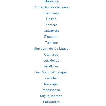
Ixtapaluca
Ciudad Nicolás Romero
Ensenada
Colima
Zamora
Cuautitlán
Zitácuaro
Tultepec
San Juan de los Lagos
Camargo
Los Reyes
Villaflores
San Martín Azcatepec
Zacatlán
Tenosique
Macuspana
Miguel Alemán
Puruándiro