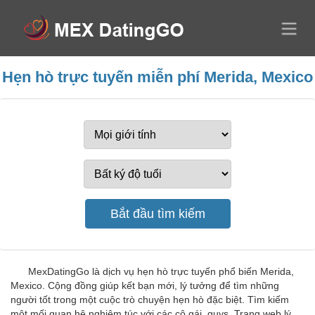
Hẹn hò trực tuyến miễn phí Merida, Mexico
MexDatingGo là dịch vụ hẹn hò trực tuyến phổ biến Merida,
Mexico. Cộng đồng giúp kết bạn mới, lý tưởng để tìm những
người tốt trong một cuộc trò chuyện hẹn hò đặc biệt. Tìm kiếm
một mối quan hệ nghiêm túc với các cô gái, guys. Trang web lý