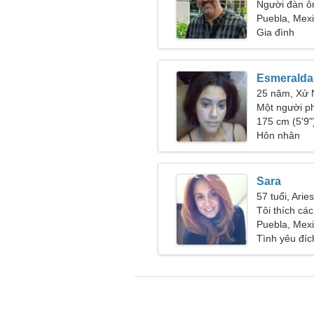
Người đàn ô
Puebla, Mex
Gia đình
Esmeralda
25 năm, Xử
Một người p
tìm kiếm một
175 cm (5'9")
Hôn nhân
Sara
57 tuổi, Aries
Tôi thích cá
Puebla, Mex
Tình yêu đíc