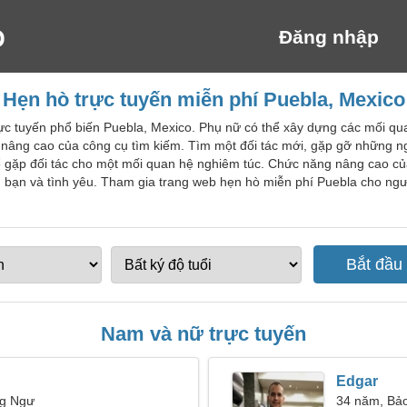
Đăng nhập
Hẹn hò trực tuyến miễn phí Puebla, Mexico
ực tuyến phổ biến Puebla, Mexico. Phụ nữ có thể xây dựng các mối qua
ng cao của công cụ tìm kiếm. Tìm một đối tác mới, gặp gỡ những ngườ
 gặp đối tác cho một mối quan hệ nghiêm túc. Chức năng nâng cao c
tình bạn và tình yêu. Tham gia trang web hẹn hò miễn phí Puebla cho n
Nam và nữ trực tuyến
Edgar
ng Ngư
34 năm, Bảo