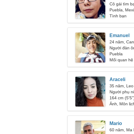
Cô gái tìm b
Puebla, Mex
Tình bạn
Emanuel
24 năm, Can
Người đàn ô
Puebla
Mối quan hệ
Araceli
35 năm, Leo
Người phụ n
164 cm (5'5")
Ảnh, Môn lịc
Mario
60 năm, Ma 