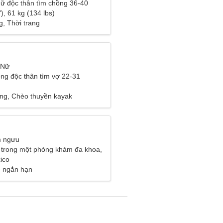
ữ độc thân tìm chồng 36-40
), 61 kg (134 lbs)
g, Thời trang
 Nữ
ng độc thân tìm vợ 22-31
ng, Chèo thuyền kayak
m ngưu
c trong một phòng khám đa khoa,
 người phụ nữ phi thường
ico
ệ ngắn hạn