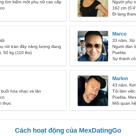
ng tìm kiếm một phụ nữ cao cấp
Người phụ n
ico
162 cm (5'4"
Đi lang than
Marco
 Nữ
33 năm, Xử
hụ nữ tràn đầy năng lượng đang
Người đàn ô
 người bạn đời
, 50 kg (110 lbs)
Puebla
Sự thành cô
Marlon
43 năm, Ki
c buổi hòa nhạc và lặn
Tôi làm việ
ico
tôi cần một
Puebla, Mex
h thực
Mối quan h
Cách hoạt động của MexDatingGo