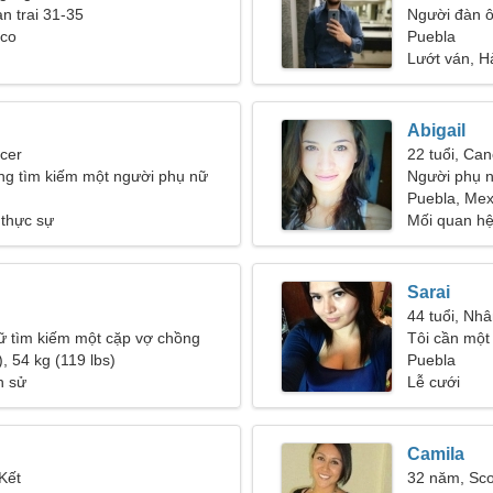
ạn trai 31-35
Người đàn 
ico
Puebla
Lướt ván, H
Abigail
cer
22 tuổi, Can
ng tìm kiếm một người phụ nữ
Người phụ n
Puebla, Mex
 thực sự
Mối quan hệ
Sarai
44 tuổi, Nh
ữ tìm kiếm một cặp vợ chồng
Tôi cần một
, 54 kg (119 lbs)
Puebla
h sử
Lễ cưới
Camila
Kết
32 năm, Sco