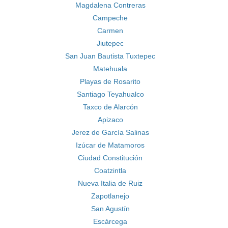
Magdalena Contreras
Campeche
Carmen
Jiutepec
San Juan Bautista Tuxtepec
Matehuala
Playas de Rosarito
Santiago Teyahualco
Taxco de Alarcón
Apizaco
Jerez de García Salinas
Izúcar de Matamoros
Ciudad Constitución
Coatzintla
Nueva Italia de Ruiz
Zapotlanejo
San Agustín
Escárcega