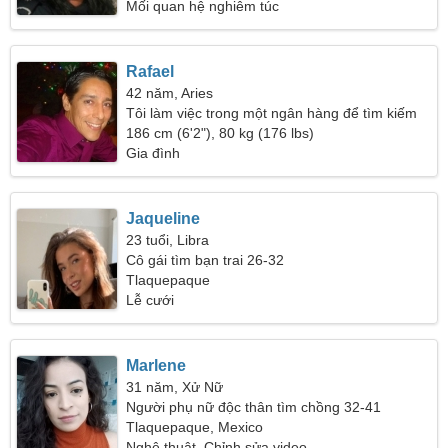
Mối quan hệ nghiêm túc
Rafael
42 năm, Aries
Tôi làm việc trong một ngân hàng để tìm kiếm
một người phụ nữ tình cảm
186 cm (6'2"), 80 kg (176 lbs)
Gia đình
Jaqueline
23 tuổi, Libra
Cô gái tìm bạn trai 26-32
Tlaquepaque
Lễ cưới
Marlene
31 năm, Xử Nữ
Người phụ nữ độc thân tìm chồng 32-41
Tlaquepaque, Mexico
Nghệ thuật, Chỉnh sửa video