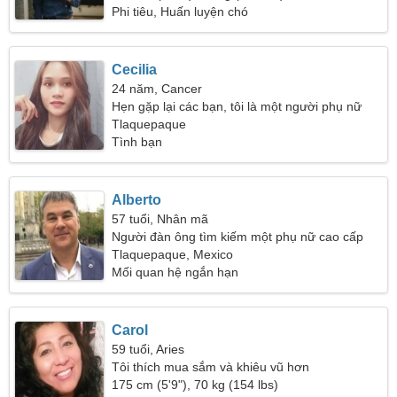
Phi tiêu, Huấn luyện chó
Cecilia
24 năm, Cancer
Hẹn gặp lại các bạn, tôi là một người phụ nữ
tràn đầy năng lượng
Tlaquepaque
Tình bạn
Alberto
57 tuổi, Nhân mã
Người đàn ông tìm kiếm một phụ nữ cao cấp
Tlaquepaque, Mexico
Mối quan hệ ngắn hạn
Carol
59 tuổi, Aries
Tôi thích mua sắm và khiêu vũ hơn
175 cm (5'9"), 70 kg (154 lbs)