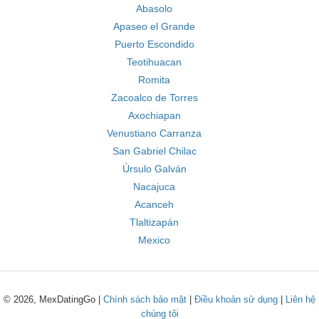
Abasolo
Apaseo el Grande
Puerto Escondido
Teotihuacan
Romita
Zacoalco de Torres
Axochiapan
Venustiano Carranza
San Gabriel Chilac
Úrsulo Galván
Nacajuca
Acanceh
Tlaltizapán
Mexico
© 2026, MexDatingGo |
Chính sách bảo mật
|
Điều khoản sử dụng
|
Liên hệ
chúng tôi